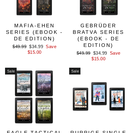
MAFIA-EHEN
GEBRÜDER
SERIES (EBOOK -
BRATVA SERIES
DE EDITION)
(EBOOK - DE
EDITION)
Regular
Sale
$49.99
$34.99
Save
price
price
$15.00
Regular
Sale
$49.99
$34.99
Save
price
price
$15.00
Sale
Sale
EAGLE TACTICAL
RUPPIGE SINGLE