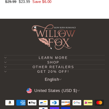
Regular
Sale
$29.99
$23.99
Save $6.00
price
price
LEARN MORE
SHOP
OTHER RETAILERS
GET 20% OFF!
LANGUAGE
English
CURRENCY
United States (USD $)