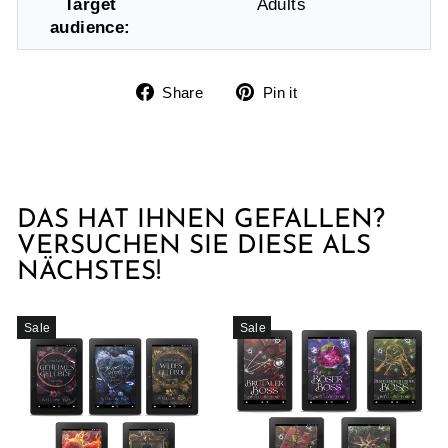
Target
Adults
audience:
Share
Pin
Share
Pin it
on
on
Facebook
Pinterest
DAS HAT IHNEN GEFALLEN?
VERSUCHEN SIE DIESE ALS
NÄCHSTES!
Sale
Sale