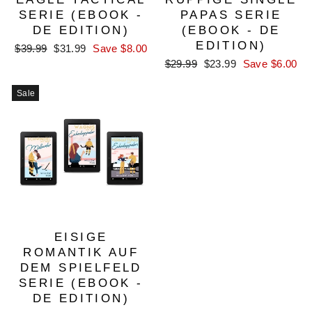
SERIE (EBOOK -
PAPAS SERIE
DE EDITION)
(EBOOK - DE
EDITION)
Regular
Sale
$39.99
$31.99
Save $8.00
price
price
Regular
Sale
$29.99
$23.99
Save $6.00
price
price
Sale
EISIGE
ROMANTIK AUF
DEM SPIELFELD
SERIE (EBOOK -
DE EDITION)