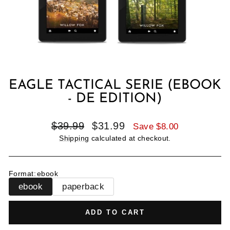
EAGLE TACTICAL SERIE (EBOOK
- DE EDITION)
Regular
Sale
$39.99
$31.99
Save $8.00
price
price
Shipping
calculated at checkout.
Format
:
ebook
ebook
paperback
ADD TO CART