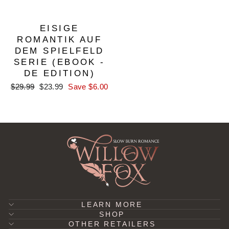
EISIGE
ROMANTIK AUF
DEM SPIELFELD
SERIE (EBOOK -
DE EDITION)
Regular
Sale
$29.99
$23.99
Save $6.00
price
price
LEARN MORE
SHOP
OTHER RETAILERS