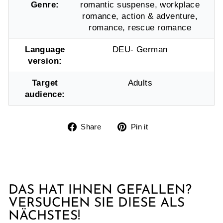
Genre:
romantic suspense, workplace
romance, action & adventure,
romance, rescue romance
Language
DEU- German
version:
Target
Adults
audience:
Share
Pin
Share
Pin it
on
on
Facebook
Pinterest
DAS HAT IHNEN GEFALLEN?
VERSUCHEN SIE DIESE ALS
NÄCHSTES!