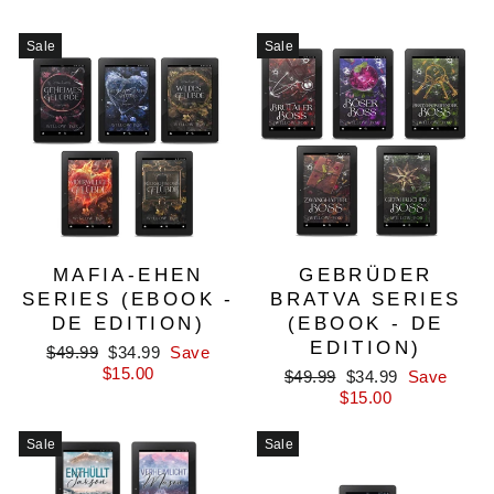
Sale
Sale
MAFIA-EHEN
GEBRÜDER
SERIES (EBOOK -
BRATVA SERIES
DE EDITION)
(EBOOK - DE
EDITION)
Regular
Sale
$49.99
$34.99
Save
price
price
$15.00
Regular
Sale
$49.99
$34.99
Save
price
price
$15.00
Sale
Sale