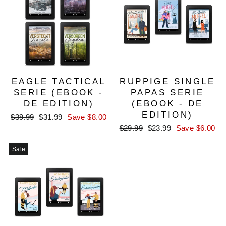
EAGLE TACTICAL
RUPPIGE SINGLE
SERIE (EBOOK -
PAPAS SERIE
DE EDITION)
(EBOOK - DE
EDITION)
Regular
Sale
$39.99
$31.99
Save $8.00
price
price
Regular
Sale
$29.99
$23.99
Save $6.00
price
price
Sale