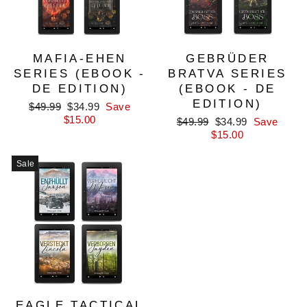
MAFIA-EHEN
GEBRÜDER
SERIES (EBOOK -
BRATVA SERIES
DE EDITION)
(EBOOK - DE
EDITION)
Regular
Sale
$49.99
$34.99
Save
price
price
$15.00
Regular
Sale
$49.99
$34.99
Save
price
price
$15.00
Sale
EAGLE TACTICAL