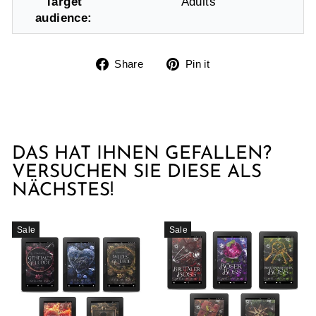
Target
Adults
audience:
Share
Pin
Share
Pin it
on
on
Facebook
Pinterest
DAS HAT IHNEN GEFALLEN?
VERSUCHEN SIE DIESE ALS
NÄCHSTES!
Sale
Sale