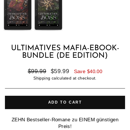
ULTIMATIVES MAFIA-EBOOK-
BUNDLE (DE EDITION)
Regular
Sale
$99.99
$59.99
Save $40.00
price
price
Shipping
calculated at checkout.
ADD TO CART
ZEHN Bestseller-Romane zu EINEM günstigen
Preis!