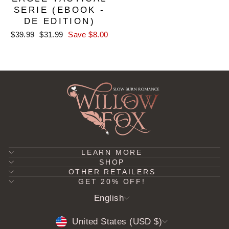
SERIE (EBOOK -
DE EDITION)
Regular
Sale
$39.99
$31.99
Save $8.00
price
price
LEARN MORE
SHOP
OTHER RETAILERS
GET 20% OFF!
LANGUAGE
English
CURRENCY
United States (USD $)