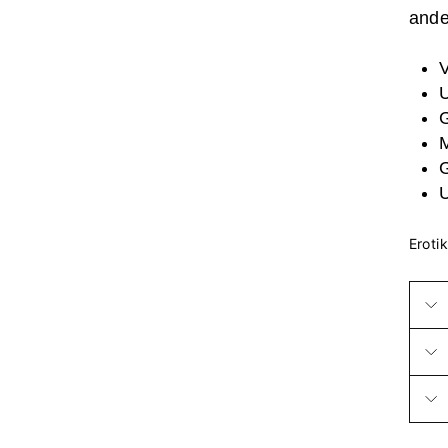
ande
V
U
U
Erotik