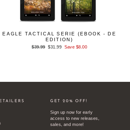
EAGLE TACTICAL SERIE (EBOOK - DE
EDITION)
Regular
Sale
$39.99
$31.99
Save $8.00
price
price
ETAILERS
GET 20% OFF!
Sign up now for early
access to new releases,
s
sales, and more!