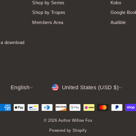
Shop by Series
Kobo
Shop by Tropes
Google Boo
Members Area
Audible
t a download
LANGUAGE
CURRENCY
English
United States (USD $)
© 2026 Author Willow Fox
Powered by Shopify