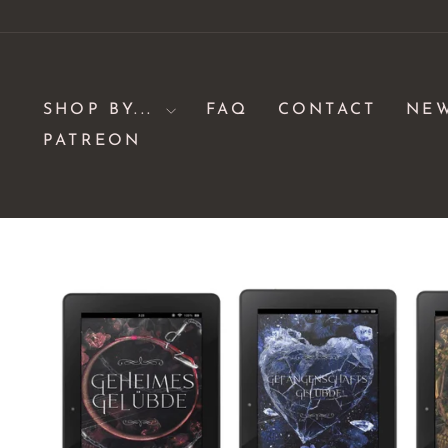
Skip
to
content
SHOP BY...
FAQ
CONTACT
NE
PATREON