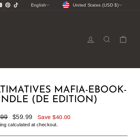
CURRENCY
LANGUAGE
gram
cebook
YouTube
Pinterest
TikTok
United States (USD $)
English
LOG IN
SEARCH
CA
TIMATIVES MAFIA-EBOOK-
NDLE (DE EDITION)
lar
Sale
.99
$59.99
Save $40.00
e
price
ing
calculated at checkout.