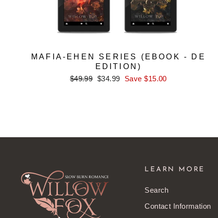
MAFIA-EHEN SERIES (EBOOK - DE
EDITION)
Regular
Sale
$49.99
$34.99
Save $15.00
price
price
LEARN MORE
Search
Contact Information