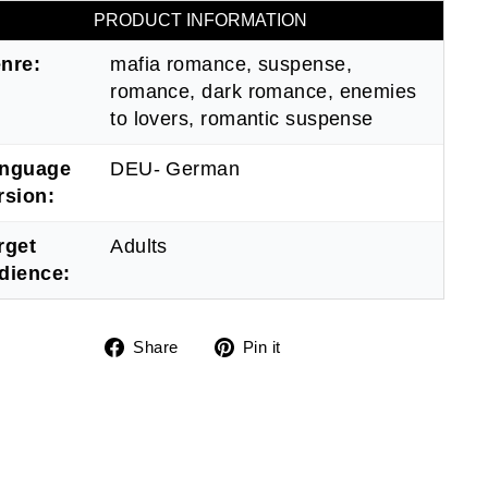
PRODUCT INFORMATION
nre:
mafia romance, suspense,
romance, dark romance, enemies
to lovers, romantic suspense
nguage
DEU- German
rsion:
rget
Adults
dience:
Share
Pin
Share
Pin it
on
on
Facebook
Pinterest