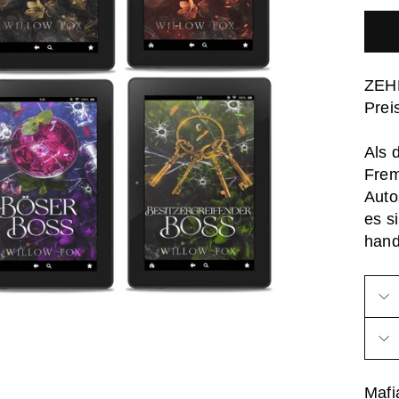
ZEHN
Prei
Als 
Frem
Auto
es s
hand
Mafi