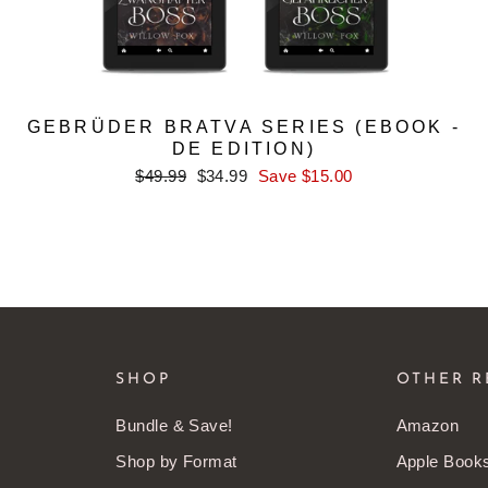
GEBRÜDER BRATVA SERIES (EBOOK -
DE EDITION)
Regular
Sale
$49.99
$34.99
Save $15.00
price
price
SHOP
OTHER R
Bundle & Save!
Amazon
Shop by Format
Apple Book