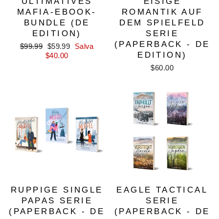
ULTIMATIVES
EISIGE
MAFIA-EBOOK-
ROMANTIK AUF
BUNDLE (DE
DEM SPIELFELD
EDITION)
SERIE
(PAPERBACK - DE
Prezzo
Prezzo
$99.99
$59.99
Salva
EDITION)
di
scontato
$40.00
listino
$60.00
RUPPIGE SINGLE
EAGLE TACTICAL
PAPAS SERIE
SERIE
(PAPERBACK - DE
(PAPERBACK - DE