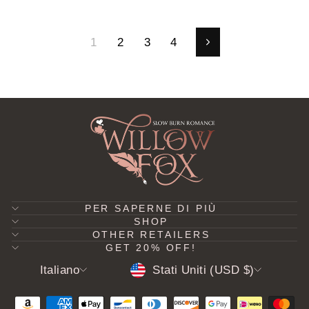
1
2
3
4
Successivo
PER SAPERNE DI PIÙ
SHOP
OTHER RETAILERS
GET 20% OFF!
LINGUA
VALUTA
Italiano
Stati Uniti (USD $)