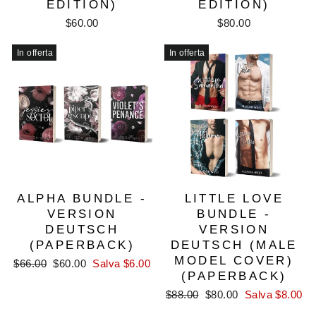
EDITION)
EDITION)
$60.00
$80.00
In offerta
In offerta
ALPHA BUNDLE -
LITTLE LOVE
VERSION
BUNDLE -
DEUTSCH
VERSION
(PAPERBACK)
DEUTSCH (MALE
MODEL COVER)
Prezzo
Prezzo
$66.00
$60.00
Salva $6.00
(PAPERBACK)
di
scontato
listino
Prezzo
Prezzo
$88.00
$80.00
Salva $8.00
di
scontato