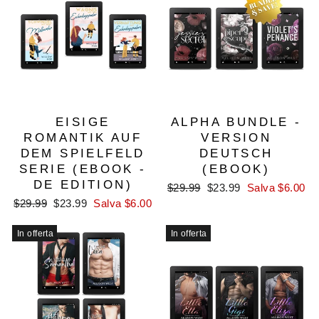
EISIGE
ALPHA BUNDLE -
ROMANTIK AUF
VERSION
DEM SPIELFELD
DEUTSCH
SERIE (EBOOK -
(EBOOK)
DE EDITION)
Prezzo
Prezzo
$29.99
$23.99
Salva $6.00
di
scontato
Prezzo
Prezzo
$29.99
$23.99
Salva $6.00
listino
di
scontato
listino
In offerta
In offerta