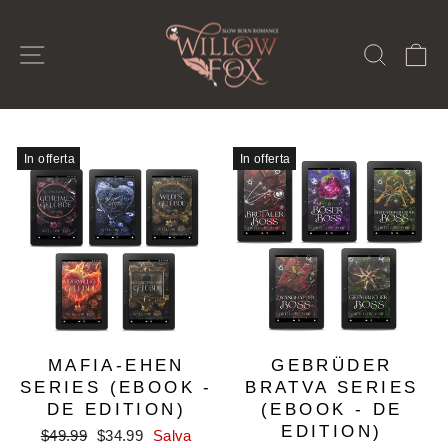
Vai
direttamente
NAVIGAZIONE DEL SITO
CERC
C
ai
contenuti
In offerta
In offerta
MAFIA-EHEN
GEBRÜDER
SERIES (EBOOK -
BRATVA SERIES
DE EDITION)
(EBOOK - DE
EDITION)
Prezzo
Prezzo
$49.99
$34.99
Salva