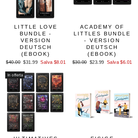
LITTLE LOVE
ACADEMY OF
BUNDLE -
LITTLES BUNDLE
VERSION
- VERSION
DEUTSCH
DEUTSCH
(EBOOK)
(EBOOK)
Prezzo
Prezzo
Prezzo
Prezzo
$40.00
$31.99
Salva $8.01
$30.00
$23.99
Salva $6.01
di
scontato
di
scontato
listino
listino
In offerta