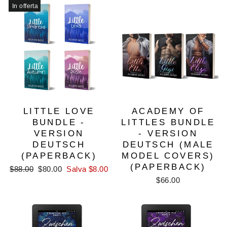
listino
In offerta
LITTLE LOVE
ACADEMY OF
BUNDLE -
LITTLES BUNDLE
VERSION
- VERSION
DEUTSCH
DEUTSCH (MALE
(PAPERBACK)
MODEL COVERS)
(PAPERBACK)
Prezzo
Prezzo
$88.00
$80.00
Salva $8.00
di
scontato
$66.00
listino