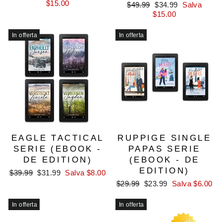
di
scontato
$15.00
Prezzo
Prezzo
$49.99
$34.99
Salva
listino
di
scontato
$15.00
listino
In offerta
In offerta
EAGLE TACTICAL
RUPPIGE SINGLE
SERIE (EBOOK -
PAPAS SERIE
DE EDITION)
(EBOOK - DE
EDITION)
Prezzo
Prezzo
$39.99
$31.99
Salva $8.00
di
scontato
Prezzo
Prezzo
$29.99
$23.99
Salva $6.00
listino
di
scontato
listino
In offerta
In offerta