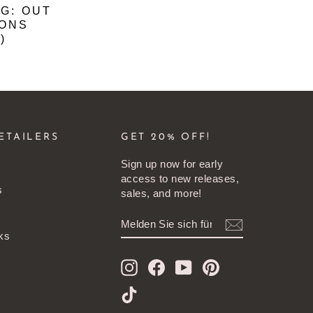
G: OUT
IONS
)
ETAILERS
GET 20% OFF!
Sign up now for early
access to new releases,
s
sales, and more!
MELDEN
ABONNIEREN
SIE
ks
SICH
FÜR
Instagram
Facebook
YouTube
Pinterest
UNSERE
MAILINGLISTE
TikTok
AN